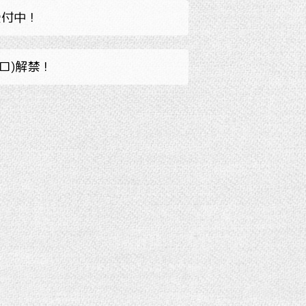
受付中！
ッロ)解禁！