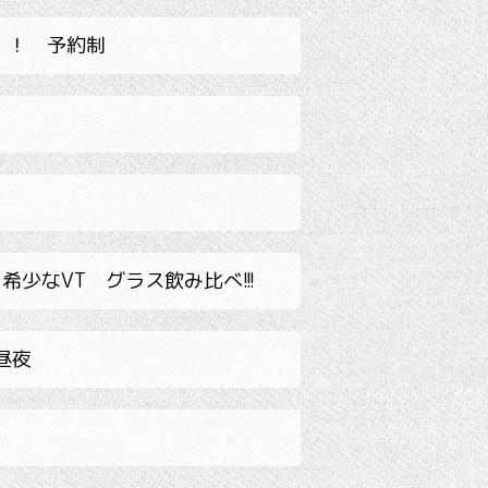
！！ 予約制
希少なVT グラス飲み比べ!!!
昼夜