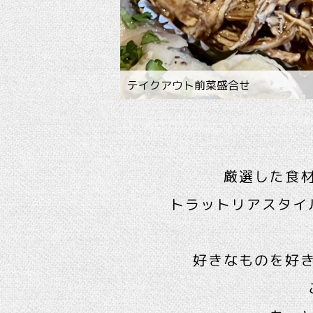
アニバーサリーコース ご予算に応
イタリア食材の販売もしております
鴨胸肉のロースト バルサミコソース
ドルチェもすべて自家製です
鰯のベッカフィーコ(オーブン焼き)
クリスマスの装い〜presepio
新潟産渡り蟹のトマトソースパス
ディナータイムの店内
静岡産無農薬マッシュルームと高橋
テイクアウト前菜盛合せ
厳選した食
トラットリアスタイ
好きなものを好