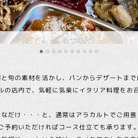
じてメニュー作ります
！
シチリア風
タ
さんのルッコラと生ハムのサラダ
材と旬の素材を活かし、パンからデザートまで
ルの店内で、気軽に気楽にイタリア料理をお
きなだけ・・・と、通常はアラカルトでご用意
ご予約いただければコース仕立ても承ります