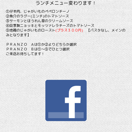
ランチメニュー変わります！
①仔羊肉、じゃがいものペペロンチーノ
②魚介のラグー(ミンチ)のトマトソース
③サーモンとほうれん草のクリームソース
④自家製ニョッキとモッツァレラチーズのトマトソース
⑤地鶏のじゃがいものロースト
(プラス３００円)
【パスタなし、メインの
みとなります】
ＰＲＡＮＺＯ Ａは①か②よりどちらか選択
ＰＲＡＮＺＯ Ｂは①～⑤でひとつ選択
ご来店お待ちしてます！