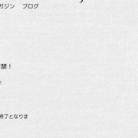
ガジン
ブログ
解禁！
！
終了となりま