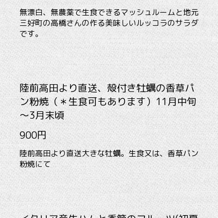
無漂白、無農薬で生食できるマッシュルームと地元
三好町の高橋さんの作る美味しいルッコラのサラダ
です。
陸前高田より直送、殻付き牡蠣の香草パ
ン粉焼（＊生食可もあります）11月中旬
～3月末頃
900円
陸前高田より直送大きな牡蠣。生食又は、香草パン
粉焼にて